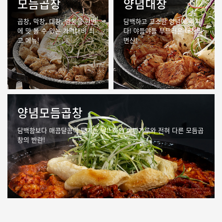
모듬곱창
양념대창
곱창, 막창, 대창, 염통을 한번
담백하고 고소한 양념에 빠지
에
맛 볼 수 있는 가격대비 최
다!
야들야들 부드러운 대창의
고 메뉴!
변신!
양념모듬곱창
담백함보다 매콤달콤이 땡기는 날!!
하얀 마법가루와 전혀 다른 모듬곱
창의 반란!