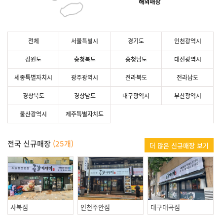
전체
서울특별시
경기도
인천광역시
강원도
충청북도
충청남도
대전광역시
세종특별자치시
광주광역시
전라북도
전라남도
경상북도
경상남도
대구광역시
부산광역시
울산광역시
제주특별자치도
전국 신규매장
(25개)
더 많은 신규매장 보기
사북점
인천주안점
대구대곡점