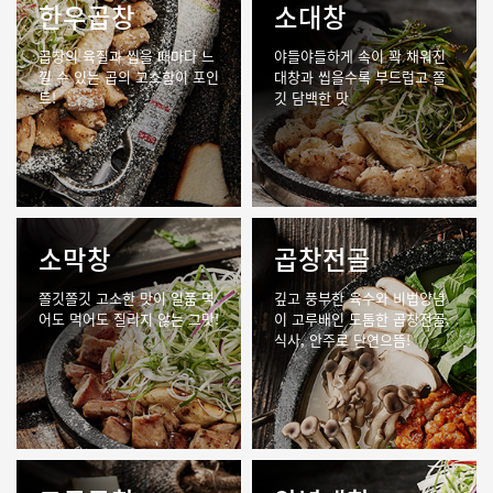
한우곱창
소대창
곱창의 육질과 씹을 때마다 느
야들야들하게 속이 꽉 채워진
낄 수 있는
곱의 고소함이 포인
대창과
씹을수록 부드럽고 쫄
트!
깃 담백한 맛
소막창
곱창전골
쫄깃쫄깃 고소한 맛이 일품
먹
깊고 풍부한 육수와 비법양념
어도 먹어도 질리지 않는 그맛!
이 고루배인
도톰한 곱창전골.
식사, 안주로 단연으뜸!