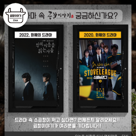
한국어
English
汉语
日本語
가맹
상담
창업
비용